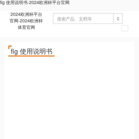
fig 使用说明书-2024欧洲杯平台官网
2024欧洲杯平台
官网-2024欧洲杯
体育官网
切
换
导
fig 使用说明书
航