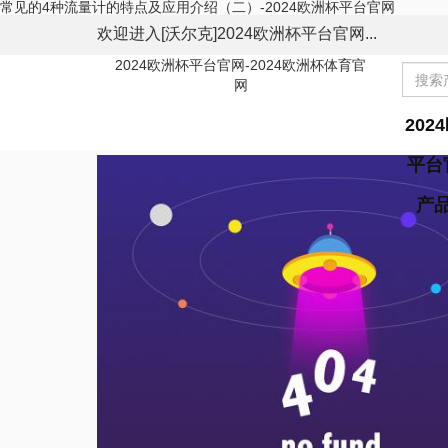
常见的4种流量计的特点及应用介绍（二）-2024欧洲杯平台官网
欢迎进入[沃尔克]2024欧洲杯平台官网...
2024欧洲杯平台官网-2024欧洲杯体育官
网
202
平台
产