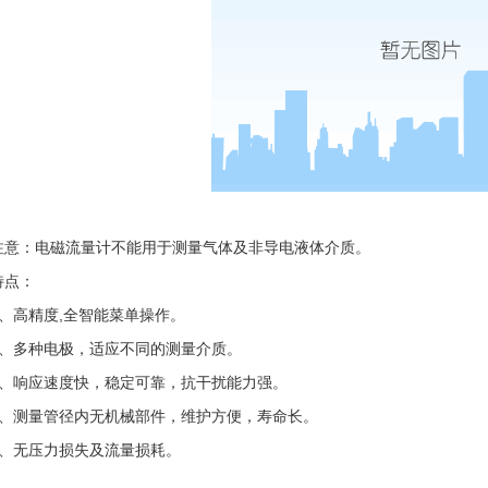
注意：电磁流量计不能用于测量气体及非导电液体介质。
特点：
1、高精度,全智能菜单操作。
2、多种电极，适应不同的测量介质。
3、响应速度快，稳定可靠，抗干扰能力强。
4、测量管径内无机械部件，维护方便，寿命长。
5、无压力损失及流量损耗。