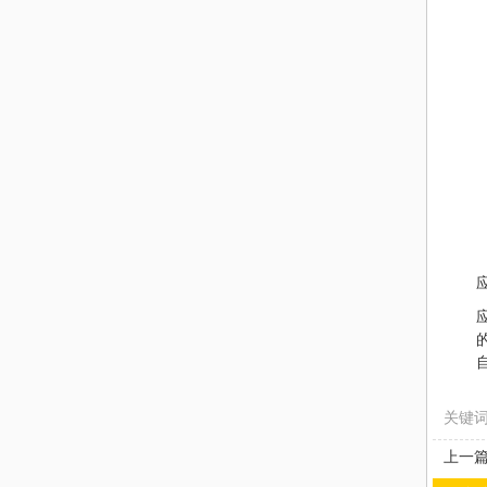
关键词
上一篇