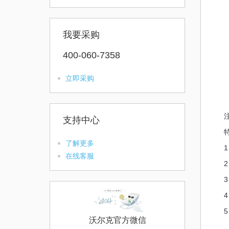
我要采购
400-060-7358
立即采购
支持中心
了解更多
在线客服
沃尔克官方微信