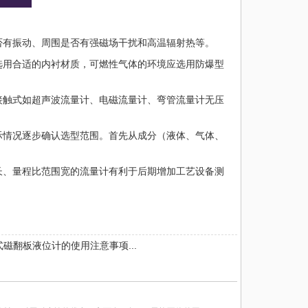
否有振动、周围是否有强磁场干扰和高温辐射热等。
选用合适的内衬材质，可燃性气体的环境应选用防爆型
接触式如超声波流量计、电磁流量计、弯管流量计无压
际情况逐步确认选型范围。首先从成分（液体、气体、
。
长、量程比范围宽的流量计有利于后期增加工艺设备测
磁翻板液位计的使用注意事项...
水流