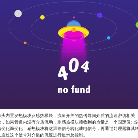
探头内置发热模块及感热模块，流量开关的热传导同介质的流速密切相关
量，如果管道内没有介质流动，则感热模块接收到的热量是一个固定值; 
速变化而变化，感热模块将这温差信号转化成电信号，再通过处理器将其
关通过这个信号对介质的流速进行显示及控制。