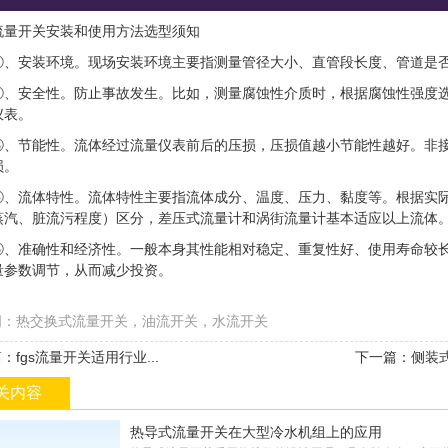
流量开关安装和使用方法选型须知
①、安装环境。现场安装环境主要指测量管径大小、直管段长度、管道是
②、安全性。防止事故发生。比如，测量腐蚀性介质时，根据腐蚀性强度
仪表。
③、节能性。流体经过流量仪表前后的压损，压损值越小节能性越好。非
损。
④、流体特性。流体特性主要指流体成分、温度、压力、黏度等。根据实
蒸汽、脏流污程度）区分，差压式流量计和涡街流量计基本适应以上流体
⑤、准确性和经济性。一般本身其性能相对稳定、重复性好、使用寿命较
量参数调节，从而减少投资。
词：热交换式流量开关，油流开关，水流开关
：fgs流量开关适用行业...
下一篇：侧装式
关内容
热导式流量开关在大型冷水机组上的应用