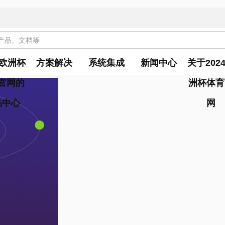
4欧洲杯
方案解决
系统集成
新闻中心
关于202
官网的
洲杯体育
品中心
网