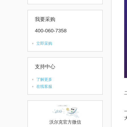
我要采购
400-060-7358
立即采购
支持中心
了解更多
在线客服
沃尔克官方微信