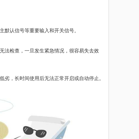
器主默认信号等重要输入和开关信号。
的无法检查，一旦发生紧急情况，很容易失去效
量低劣，长时间使用后无法正常开启或自动停止。