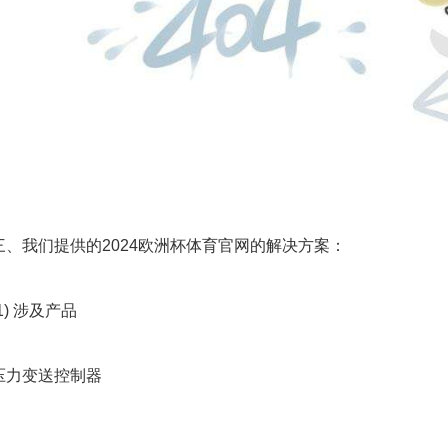
三、我们提供的2024欧洲杯体育官网的解决方案：
(1) 涉及产品
压力变送控制器