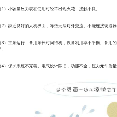
（1）小容量压力表在使用时经常出现火花，接触不良。
（2）缺乏良好的人机界面，导致无法对外交流。不能连接调速
（3）主泵运行，备用泵长时间待机，设备利用率不平衡。备用
率。
（4）保护系统不完善。电气设计陈旧，功能不全，压力元件质