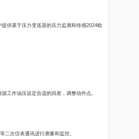
提供基于压力变送器的压力监测和传感2024欧
根据工作油压设定合适的回差，调整动作点。
lc等二次仪表通讯进行测量和监控。