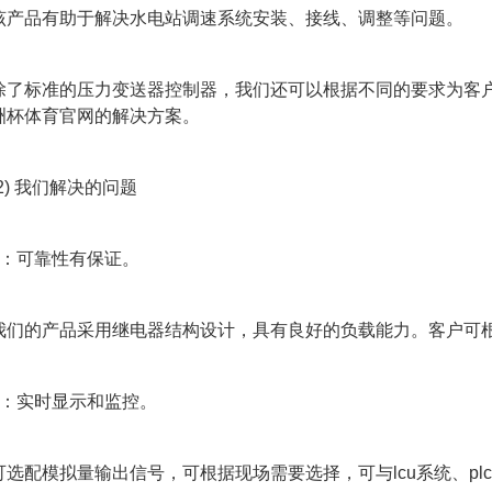
该产品有助于解决水电站调速系统安装、接线、调整等问题。
除了标准的压力变送器控制器，我们还可以根据不同的要求为客户
洲杯体育官网的解决方案。
(2) 我们解决的问题
a：可靠性有保证。
我们的产品采用继电器结构设计，具有良好的负载能力。客户可
b：实时显示和监控。
可选配模拟量输出信号，可根据现场需要选择，可与lcu系统、p