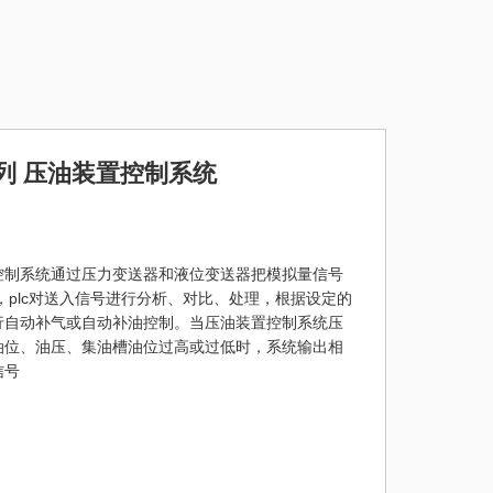
系列 压油装置控制系统
：
控制系统通过压力变送器和液位变送器把模拟量信号
中，plc对送入信号进行分析、对比、处理，根据设定的
行自动补气或自动补油控制。当压油装置控制系统压
油位、油压、集油槽油位过高或过低时，系统输出相
信号