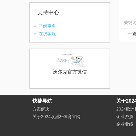
支持中心
关键
了解更多
上一篇
在线客服
沃尔克官方微信
快捷导航
关于20
方案解决
2024欧
关于2024欧洲杯体育官网
企业资质
企业业绩