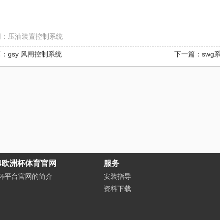
词：压油装置控制系统
：gsy 风闸控制系统
下一篇：swg
24欧洲杯体育官网
服务
洲杯平台官网的简介
安装指导
资料下载