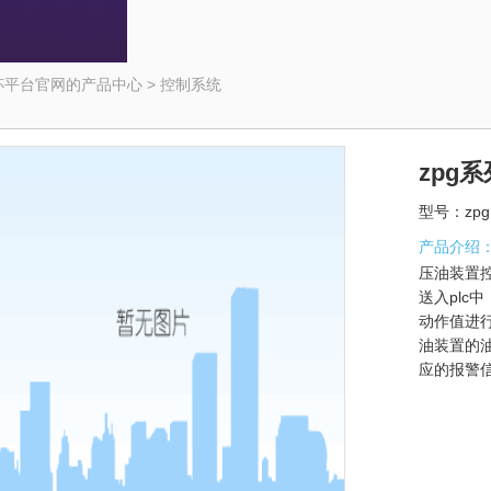
洲杯平台官网的产品中心
>
控制系统
zpg
型号：zpg
产品介绍
压油装置
送入plc
动作值进
油装置的
应的报警