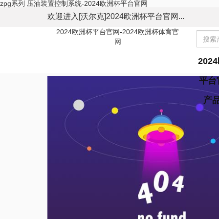
zpg系列 压油装置控制系统-2024欧洲杯平台官网
欢迎进入[沃尔克]2024欧洲杯平台官网...
2024欧洲杯平台官网-2024欧洲杯体育官
网
202
平台
产