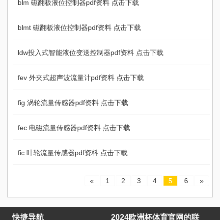
blm 磁翻板液位控制器pdf资料 点击下载
blmt 磁翻板液位控制器pdf资料 点击下载
ldw投入式智能液位变送控制器pdf资料 点击下载
fev 外夹式超声波流量计pdf资料 点击下载
fig 涡轮流量传感器pdf资料 点击下载
fec 电磁流量传感器pdf资料 点击下载
fic 叶轮流量传感器pdf资料 点击下载
«
1
2
3
4
5
6
»
快捷导航
2024欧洲杯体育官网的联