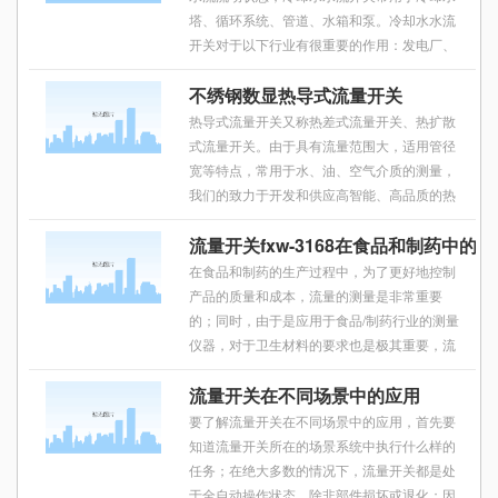
塔、循环系统、管道、水箱和泵。冷却水水流
开关对于以下行业有很重要的作用：发电厂、
泵站、工业锅炉、中央空调等。沃尔克fxw型水
不绣钢数显热导式流量开关
流开关提供合适的技术来满足所有这些情况
热导式流量开关又称热差式流量开关、热扩散
式流量开关。由于具有流量范围大，适用管径
宽等特点，常用于水、油、空气介质的测量，
我们的致力于开发和供应高智能、高品质的热
导式流量开关。 热导式流量开关是在热扩散技
流量开关fxw-3168在食品和制药中的
术的基础上发展起来的，由2个热电阻计算
在食品和制药的生产过程中，为了更好地控制
产品的质量和成本，流量的测量是非常重要
的；同时，由于是应用于食品/制药行业的测量
仪器，对于卫生材料的要求也是极其重要，流
量开关fxw-3168采用卫生级不锈钢材料，激光
流量开关在不同场景中的应用
焊接设计，卫生型探头和活动型内螺纹便于拆
要了解流量开关在不同场景中的应用，首先要
知道流量开关所在的场景系统中执行什么样的
任务；在绝大多数的情况下，流量开关都是处
于全自动操作状态，除非部件损坏或退化；因