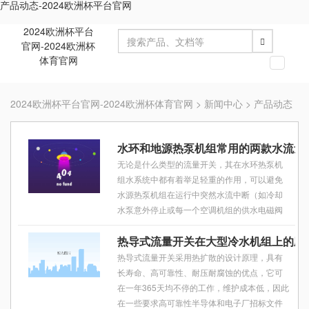
产品动态-2024欧洲杯平台官网
2024欧洲杯平台
官网-2024欧洲杯
体育官网
切
换
导
2024欧洲杯平台官网-2024欧洲杯体育官网
>
新闻中心
>
产品动态
航
水环和地源热泵机组常用的两款水流量
无论是什么类型的流量开关，其在水环热泵机
组水系统中都有着举足轻重的作用，可以避免
水源热泵机组在运行中突然水流中断（如冷却
水泵意外停止或每一个空调机组的供水电磁阀
突然关闭或其它意外水流意外中断等）造成机
热导式流量开关在大型冷水机组上的应
组异常高压保护或导致压缩机故障，对于制热
时突然的水流中断有可能造成换热器冻坏，造
热导式流量开关采用热扩散的设计原理，具有
成不必要的损失。
长寿命、高可靠性、耐压耐腐蚀的优点，它可
在一年365天均不停的工作，维护成本低，因此
在一些要求高可靠性半导体和电子厂招标文件