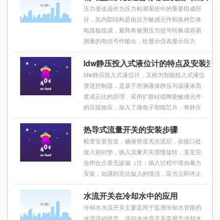
性，考虑到用户以后的维护成本，许多工程已
压力变送器作为压力检测系统中的重要组成部
经开始要求选择水流量开关的型式。
分，其内部结构是由压力敏感元件和各种芯体
电路板组成，最终将被测压力信号转换成容易
测量的电信号作输出，给显示仪表显示压力
值，或供控制和报警使用。
ldw静压投入式液位计的特点及安装注
ldw静压投入式液位计，又称为智能投入式液位
变送控制器，是基于所测液体静压与该液体高
度成正比的原理，采用扩散硅或陶瓷敏感元件
的压阻效应，加入了微电子智能芯片，将静压
转成电信号，再经过温度补偿和线性校正，最
热导式流量开关的安装步骤
终转换成4-20ma标准电流信号输出的一种液位
传感仪器，使用变送器做到智能化，具有人机
检查安装管道，确保管道无水流后，在接口处
友好界面，自由设定参数值，报警输出，可实
放入密封垫，插入流量开关缓慢旋转，直至完
现五对继电器控制输出点,同时还具有led显示等
全闭合介质无渗漏（注：插入过程中请勿暴力
功能。
安装，如遇到无法旋入的情况，应当立即停止
并检查是否是因探头过长导致无法旋入，并及
水流开关在冷却水中的应用
时向厂家反馈）。
冷却水水流开关主要是用于监测冷却水管路的
水流流动状态，冷却水水流开关常用于冷却水