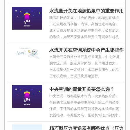
中会指明使用热导式流量开关，这也是他们长
水流量开关在地源热泵中的重要作用
期得出的经验和教训，不再因为流量开关的问
题导致停产而蒙受巨大的损失。
随着科技的发展，社会的进步，地源热泵机组
广泛应用在写字楼、商场、高档住宅等场合，
成为目前发展最为迅速的空调类型；如此庞大
的系统，如果不安装水流量开关可能会引起机
组频繁启停，以致压缩机发生故障等问题。
水流开关在空调系统中会产生哪些作用
水流量开关通常分常开型或常闭型，中央空调
的水流开关一般选用常闭型，其作用过程为：
当水流量达到一定值时，水流开关闭合，此后
压缩机启动，空调系统开始运行。
中央空调的流量开关要怎么选？
中央空调一般都是以水作为二次换热的介质，
合适的水流量是中央空调主机可靠工作的必要
保证，不适当的水流量可能导致冷水机组的蒸
发器结冰、冷凝压力高、压缩机“咬缸”等故障，
因此合适的水流量检测方法是避免空调主机发
精巧型压力变送器有哪些优点（压力变
生故障的重要保证。鉴于水流量检测的重要