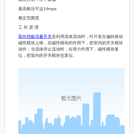
最高耐压可达14mpa
整定范围宽
工 作 原 理
双向挡板流量开关
是利用流体流动时，叶片发生偏转推动
磁性模块上移，在磁性模块的作用下，腔室内的开关模块
动作；当流体停止流动时，在弹力作用下，磁性模块复
位，腔室内的开关模块也复位。