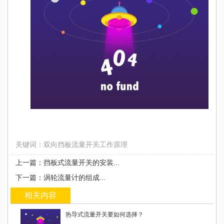
关键词：双向挡板流量开关工作原理
上一篇：挡板式流量开关的安装...
下一篇：涡轮流量计的组成...
相关内容
热导式流量开关要如何选择？