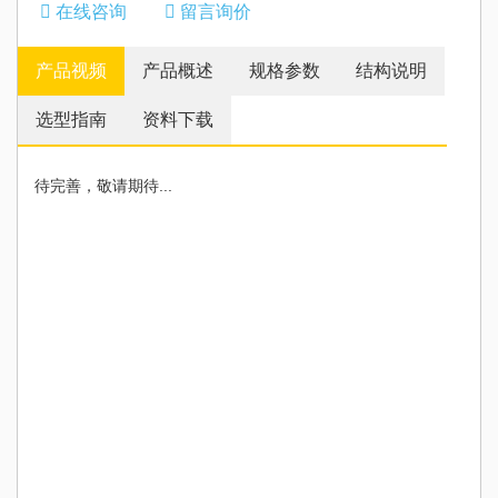
在线咨询
留言询价
产品视频
产品概述
规格参数
结构说明
选型指南
资料下载
待完善，敬请期待...