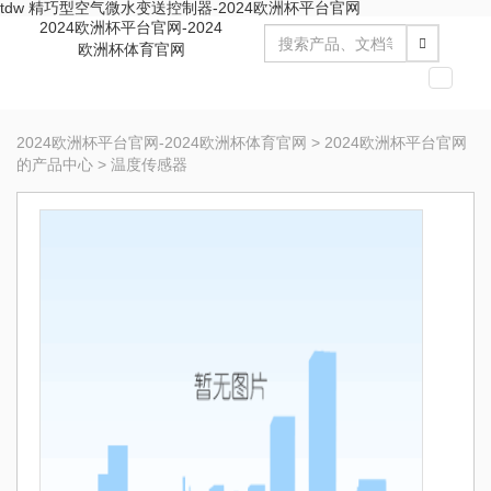
tdw 精巧型空气微水变送控制器-2024欧洲杯平台官网
2024欧洲杯平台官网-2024
欧洲杯体育官网
切
换
导
2024欧洲杯平台官网-2024欧洲杯体育官网
>
2024欧洲杯平台官网
航
的产品中心
>
温度传感器