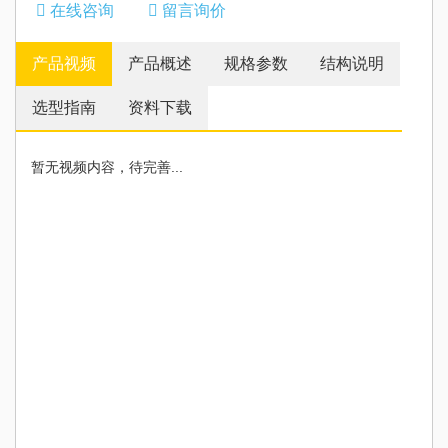
在线咨询
留言询价
产品视频
产品概述
规格参数
结构说明
选型指南
资料下载
暂无视频内容，待完善...