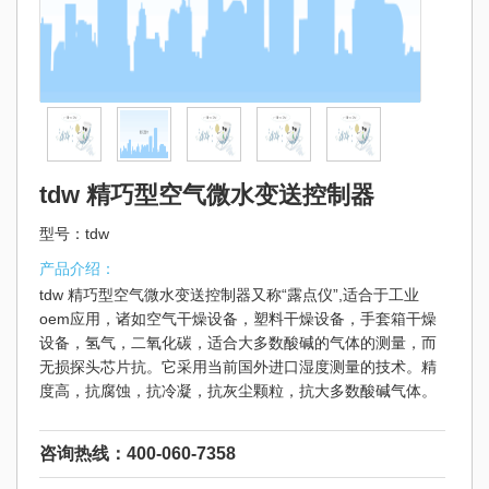
tdw 精巧型空气微水变送控制器
型号：tdw
产品介绍：
tdw 精巧型空气微水变送控制器又称“露点仪”,适合于工业
oem应用，诸如空气干燥设备，塑料干燥设备，手套箱干燥
设备，氢气，二氧化碳，适合大多数酸碱的气体的测量，而
无损探头芯片抗。它采用当前国外进口湿度测量的技术。精
度高，抗腐蚀，抗冷凝，抗灰尘颗粒，抗大多数酸碱气体。
咨询热线：400-060-7358