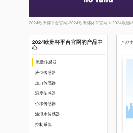
2024欧洲杯平台官网-2024欧洲杯体育官网
>
2024欧
2024欧洲杯平台官网的产品中
产品
心
流量传感器
液位传感器
压力传感器
温度传感器
位移传感器
油混水传感器
控制系统