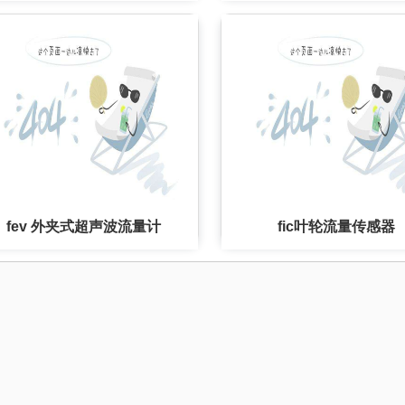
fev 外夹式超声波流量计
fic叶轮流量传感器