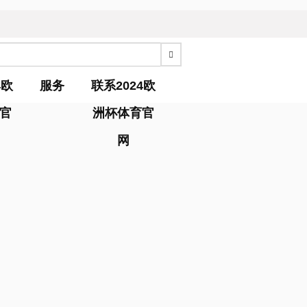
4欧
服务
联系2024欧
官
洲杯体育官
网