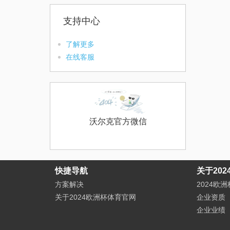
支持中心
了解更多
在线客服
沃尔克官方微信
快捷导航
关于20
方案解决
2024欧
关于2024欧洲杯体育官网
企业资质
企业业绩