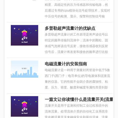
精度、高稳定性的压力传感器和传输电路，然
后通过专用的cpu模块化信号处理技术，实现对
中压信号的检测、显示、报警和控制信号输
出。当被测压力达到额定值时，压力开关可发
出报警或控制信号。可广泛用于石油、化工、
多普勒超声流量计的优缺点
多普勒超声流量计的工作原理是将声波信号以
特定的频率传输到流体中；流体中的颗粒、固
体或气泡将该信号反射，接收传感器收到反射
信号后，流量计将发射和接收的频率进行比较
并计算频移，这种频移与液体的流速成正比，
称为多普勒效应。因此，多普勒超声流量计仅
电磁流量计的安装指南
电磁流量计是一种用于测量封闭管道中低于5微
西门子(西门子：电导单位)的导电液体和泥浆流
量的仪器。它的性能不会因介质的腐蚀性、粘
度、压力、密度、酸度和碱度等属性而受到影
响。它可以测量水、废水、化工、化肥、乳
品、食品、饮料、制药、医疗、石化、造纸
一篇文让你读懂什么是流量开关(流量开
流量开关是用于监测和控制工业过程系统中的
流体流量。处理流体介质的自动化工业系统非
常依赖流量开关来确保安全和最佳流速。流量