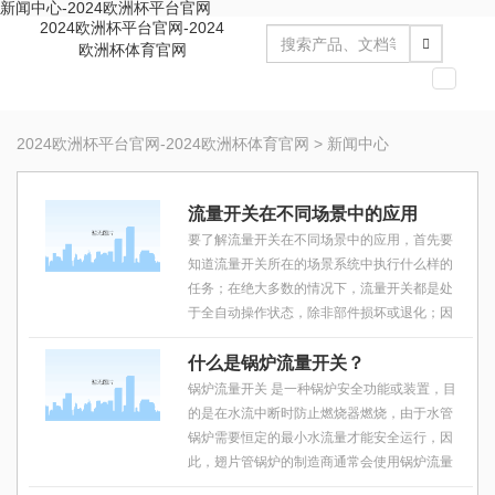
新闻中心-2024欧洲杯平台官网
2024欧洲杯平台官网-2024
欧洲杯体育官网
切
换
导
2024欧洲杯平台官网-2024欧洲杯体育官网
>
新闻中心
航
流量开关在不同场景中的应用
要了解流量开关在不同场景中的应用，首先要
知道流量开关所在的场景系统中执行什么样的
任务；在绝大多数的情况下，流量开关都是处
于全自动操作状态，除非部件损坏或退化；因
此，当出现流量开关无法正常运行时，我们可
以很好地作出应急处理方案，适当进行人工
什么是锅炉流量开关？
锅炉流量开关 是一种锅炉安全功能或装置，目
的是在水流中断时防止燃烧器燃烧，由于水管
锅炉需要恒定的最小水流量才能安全运行，因
此，翅片管锅炉的制造商通常会使用锅炉流量
开关来补充或代替标准的低水截止阀；一般会