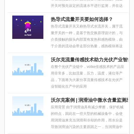
开关对预先设定的流速水平进行监测，并在达
到该流速水平时执行两种功能：即关闭其触点
并打开特定设备，或打开其触点并关闭特定设
热导式流量开关要如何选择？
热导式流量开关又称热导式水流开关，属于流
量开关的一种，是基于热交换原理设计的，与
介质接触的探头内部置有发热和感热模块，由
于介质的流动会带走部分热量，感热模块将这
部分温差信号转化成电信号，再通过处理器转
换成对应的模拟量信号，热导式流量开关就是
沃尔克流量传感技术助力光伏产业智能
通过这个信号对介质的流速进行显示及控制
在整个光伏产业链中，volke传感技术的产品应
的，具有水阻小，流量损失小，精度高，使用
用非常多，比如流量，压力，温度，液位等产
寿命长等特点。
品，下面将为大家分享流量传感技术在光伏产
业智能化生产中的应用
沃尔克案例 | 润滑油中微水含量监测应
应用背景 由于润滑油具有减少摩擦，保护机械
的特点，因此在一些大型的机械设备中，会使
用润滑油来充当润滑和冷却的作用，而水分是
导致润滑油污染的主要原因之一，当润滑油中
水含量超标时，润滑性会变差，粘度下降，轻