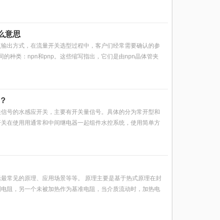
么意思
点输出方式，在流量开关选型过程中，客户们经常需要确认的参
同的种类：npn和pnp。这些缩写指出，它们是由npn晶体管夹
？
关信号的水感应开关，主要有开关量信号。具体的分为常开型和
开关在使用用通常和中间继电器一起组件水控系统，使用简单方
最常见的原理、应用场景等等。 原理主要是基于热式原理在封
测电阻，另一个未被加热作为基准电阻，当介质流动时，加热电