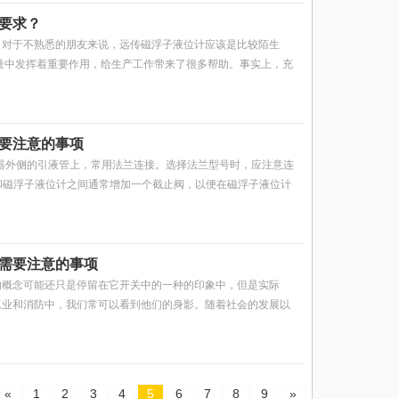
要求？
，对于不熟悉的朋友来说，远传磁浮子液位计应该是比较陌生
量中发挥着重要作用，给生产工作带来了很多帮助。事实上，充
要注意的事项
容器外侧的引液管上，常用法兰连接。选择法兰型号时，应注意连
管和磁浮子液位计之间通常增加一个截止阀，以便在磁浮子液位计
需要注意的事项
的概念可能还只是停留在它开关中的一种的印象中，但是实际
工业和消防中，我们常可以看到他们的身影。随着社会的发展以
«
1
2
3
4
5
6
7
8
9
»