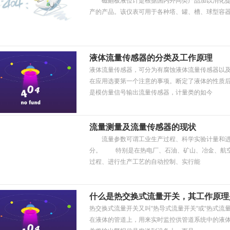
磁翻板液位计是根据国内外同类产品加以消化提高且按
产的产品。该仪表可用于各种塔、罐、槽、球型容
液体流量传感器的分类及工作原理
液体流量传感器，可分为有腐蚀液体流量传感器以
在应用选要第一个注意的事项。断定了液体的性质
是模仿量信号输出流量传感器，计量类的如今
流量测量及流量传感器的现状
流量参数可谓工业生产过程、科学实验计量和进
分。 特别是在热电厂、石油、矿山、冶金、航空
过程、进行生产工艺的自动控制、实行能
什么是热交换式流量开关，其工作原理
热交换式流量开关又叫“热导式流量开关“或“热式流
在液体的管道上，用来实时监控供管道系统中的液