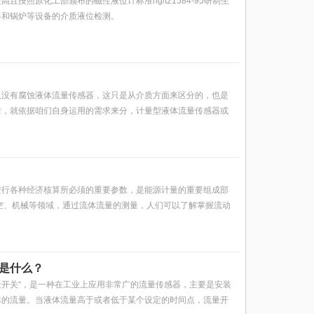
照原化工部颁布的磁性液位计标准hg/t21584-95研制生
器和锅炉等设备的介质液位检测。
及没有腐蚀液体流量传感器，这只是从介质方面来区分的，也是
后，就依据咱们自身运用的需求来分，计量型液体流量传感器或
行各种经济核算所必须的重要参数，是能源计量的重要组成部
、机械等领域，通过流体流量的测量，人们可以了解掌握流动
是什么？
量开关“，是一种在工业上应用非常广的流量传感器，主要是安装
体的流量。当液体流量高于或者低于某个设定的时间点，流量开