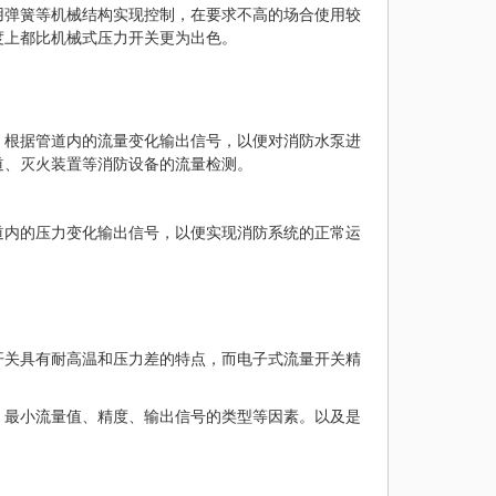
用弹簧等机械结构实现控制，在要求不高的场合使用较
度上都比机械式压力开关更为出色。
，根据管道内的流量变化输出信号，以便对消防水泵进
道、灭火装置等消防设备的流量检测。
道内的压力变化输出信号，以便实现消防系统的正常运
开关具有耐高温和压力差的特点，而电子式流量开关精
、最小流量值、精度、输出信号的类型等因素。以及是