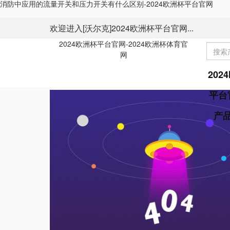
消防中应用的流量开关和压力开关有什么区别-2024欧洲杯平台官网
欢迎进入[沃尔克]2024欧洲杯平台官网...
2024欧洲杯平台官网-2024欧洲杯体育官
网
202
平台
产