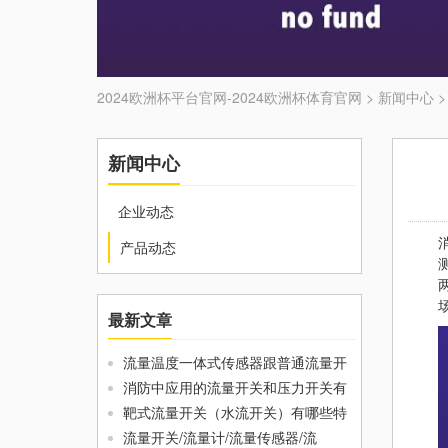
2024欧洲杯平台官网-2024欧洲杯体育官网
>
新闻中心
新闻中心
企业动态
产品动态
最新文章
流量温度一体式传感器跟普通流量开
消防中应用的流量开关和压力开关有
靶式流量开关（水流开关）有哪些特
流量开关/流量计/流量传感器/流