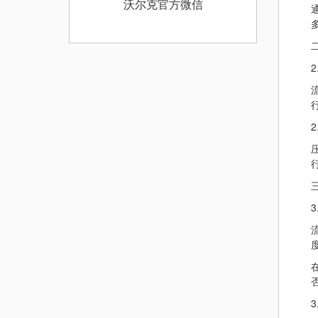
沃尔克官方微信