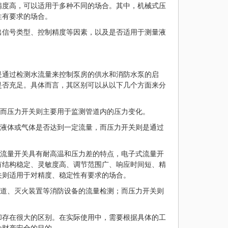
精度高，可以适用于多种不同的场合。其中，机械式压
性有要求的场合。
出信号类型、控制精度等因素，以及是否适用于测量液
是通过检测水流量来控制泵房的供水和消防水泵的启
是否充足。具体而言，其区别可以从以下几个方面来分
，而压力开关则主要用于监测管道内的压力变化。
的液体或气体是否达到一定流量，而压力开关则是通过
式流量开关具有耐高温和压力差的特点，电子式流量开
有结构稳定、灵敏度高、调节范围广、响应时间短、精
关则适用于对精度、稳定性有要求的场合。
管道、灭火装置等消防设备的流量检测；而压力开关则
却存在很大的区别。在实际使用中，需要根据具体的工
命财产安全的目的。