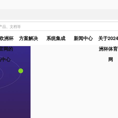
4欧洲杯
方案解决
系统集成
新闻中心
关于202
官网的
洲杯体育
品中心
网